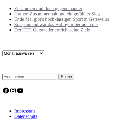
Zusammen und doch gegeneinander
Humor, Zusammenhalt und ein gefühlter Sieg
Ende Mai gibt’s hochklassigen Sport in Gersweiler
So spannend war das Hobbyturnier noch nie
Der TTC Gersweiler erreicht seine Ziele
Archiv
Archiv
Suche
Facebook
Instagram
YouTube
Impressum
Datenschutz
Copyright © 2018 TTC Gersweiler. Alle Rechte vorbehalten