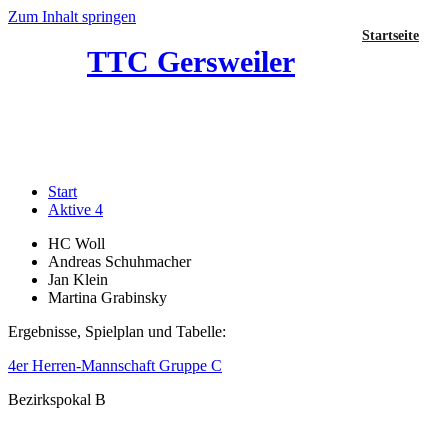
Zum Inhalt springen
Startseite
TTC Gersweiler
Aktive 4
Start
Aktive 4
HC Woll
Andreas Schuhmacher
Jan Klein
Martina Grabinsky
Ergebnisse, Spielplan und Tabelle:
4er Herren-Mannschaft Gruppe C
Bezirkspokal B
Neuste Beiträge