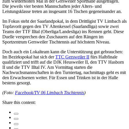
zum wiederholten Mal in der Gersweiler Sporthalle ausgetragen.
Die jeweils vier besten Mannschaften jeder Alters- und
Leistungsklasse treten an insgesamt 16 Tischen gegeneinander an.
Im Fokus steht der Saarlandpokal, in dem Drittligist TV Limbach als
Topfavorit gegen den TV Altenkessel (Saarlandliga) sowie zwei
Teams der TTF Illtal (Oberliga/Landesliga) ins Rennen geht. Diese
Duelle versprechen den Zuschauern auf den Rängen im
Sportzentrum Gersweiler Tischtennis auf höchstem Niveau.
Doch auch ein Lokalteam kann die Unterstützung gut gebrauchen:
Im Bezirkspokal hat sich der
TTC Gersweiler II
fürs Halbfinale
qualifiziert und trifft auf die DJK Heusweiler II, den TTV Hasborn
II und die TTV Illtal IV. Am Vormittag starten die
Nachwuchsmannschaften in den Turniertag, nachmittags geht es mit
den Erwachsenen weiter. Für Essen und Trinken ist in der Halle
bestens gesorgt.
(Foto:
Facebook/TV 06 Limbach Tischtennis
)
Share this content: