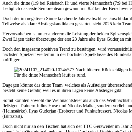
Auch die dritte (1:9 bei Reisbach II) und vierte Mannschaft (7:9 bei H
Lediglich das erste Seniorenteam gewann mit 8:2 bei der Berschweile
Doch der im negativen Sinne krachende Jahresabschluss täuscht darü
Teilweise als klare Abstiegskandidaten gestartet, steht 2025 kein Tea
Hervorzuheben ist unter anderem die Leistung der beiden Spitzenspie
Zwei Ligen tiefer überzeugte der erst 23 Jahre alte Ilyas Guderjan m
Doch den insgesamt positiven Trend zu bestätigen, wird voraussichtli
nächsten Spielzeit weiterhin in der höchsten Spielklasse des Bundesla
kniffliger.
Für die dritte Mannschaft läuft es rund.
Dagegen könnte das dritte Team, welches als Aufsteiger überraschen
besteht keine Gefahr, weil es in ihren Ligen keine Absteiger gibt.
Somit konnten sowohl die Weihnachtsfeier als auch das Weihnachtstur
fleißigen Trainern Julius Huse und Nicolas Malka, sondern verlieh 
(Heimstärke), Ilyas Guderjan (Eroberer und Punktefresser), Nicolas
(Blitzstart).
Doch nicht nur an den Tischen hat sich der TTC Gersweiler im Jahr 20
einen Tag später einmal mehr zu „Unser Dorf spielt Tischtennis“ ein 