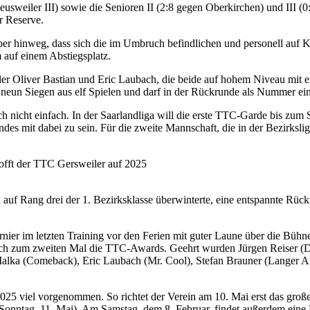
eusweiler III) sowie die Senioren II (2:8 gegen Oberkirchen) und III (0:1
r Reserve.
ber hinweg, dass sich die im Umbruch befindlichen und personell auf 
m auf einem Abstiegsplatz.
ler Oliver Bastian und Eric Laubach, die beide auf hohem Niveau mit ei
it neun Siegen aus elf Spielen und darf in der Rückrunde als Nummer ein
ch nicht einfach. In der Saarlandliga will die erste TTC-Garde bis zum
ndes mit dabei zu sein. Für die zweite Mannschaft, die in der Bezirkslig
d auf Rang drei der 1. Bezirksklasse überwinterte, eine entspannte R
nier im letzten Training vor den Ferien mit guter Laune über die Büh
auch zum zweiten Mal die TTC-Awards. Geehrt wurden Jürgen Reiser (D
 Malka (Comeback), Eric Laubach (Mr. Cool), Stefan Brauner (Langer 
25 viel vorgenommen. So richtet der Verein am 10. Mai erst das große s
(Sonntag, 11. Mai). Am Samstag, dem 8. Februar, findet außerdem eine 