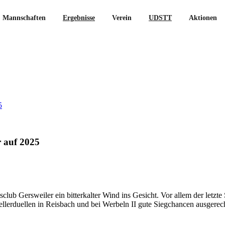
Mannschaften
Ergebnisse
Verein
UDSTT
Aktionen
 Gersweiler auf 2025
5
r auf 2025
club Gersweiler ein bitterkalter Wind ins Gesicht. Vor allem der letzt
 Kellerduellen in Reisbach und bei Werbeln II gute Siegchancen ausge