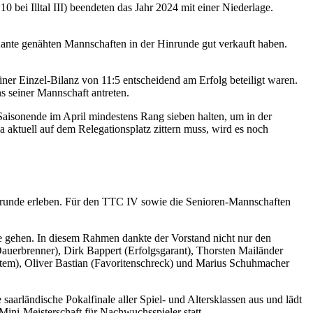
0 bei Illtal III) beendeten das Jahr 2024 mit einer Niederlage.
Kante genähten Mannschaften in der Hinrunde gut verkauft haben.
ner Einzel-Bilanz von 11:5 entscheidend am Erfolg beteiligt waren.
s seiner Mannschaft antreten.
 Saisonende im April mindestens Rang sieben halten, um in der
a aktuell auf dem Relegationsplatz zittern muss, wird es noch
ückrunde erleben. Für den TTC IV sowie die Senioren-Mannschaften
ne gehen. In diesem Rahmen dankte der Vorstand nicht nur den
auerbrenner), Dirk Bappert (Erfolgsgarant), Thorsten Mailänder
Atem), Oliver Bastian (Favoritenschreck) und Marius Schuhmacher
aarländische Pokalfinale aller Spiel- und Altersklassen aus und lädt
Mini-Meisterschaft für Nachwuchsspieler statt.